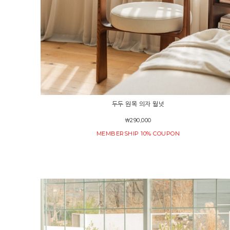
두두 원목 의자 월넛
￦290,000
MEMBERSHIP 10% COUPON