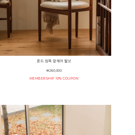
폰드 원목 암체어 월넛
￦260,000
MEMBERSHIP 10% COUPON