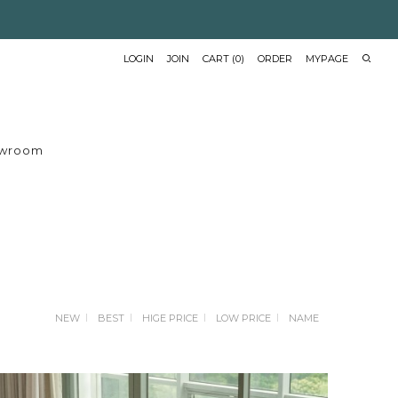
LOGIN
JOIN
CART
(
0
)
ORDER
MYPAGE
wroom
NEW
BEST
HIGE PRICE
LOW PRICE
NAME