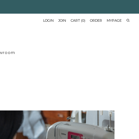
LOGIN
JOIN
CART
(
0
)
ORDER
MYPAGE
wroom