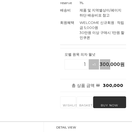
reserve
1%
배송비
제품 및 지역별상이/페이지
하단 배송비표 참고
회원혜택
WELCOME 신규회원 : 적립
금 5,000원
30만원 이상 구매시 1만원 할
인쿠폰
오벨 원목 의자 월넛
300,000
원
+1
-1
￦
300,000
총 상품 금액
WISHLIST
BASKET
BUY NOW
DETAIL VIEW