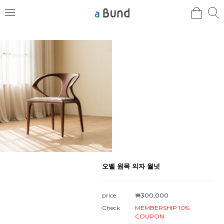
검
검
메
색
색
뉴
오벨 원목 의자 월넛
price
￦
300,000
Check
MEMBERSHIP 10%
COUPON