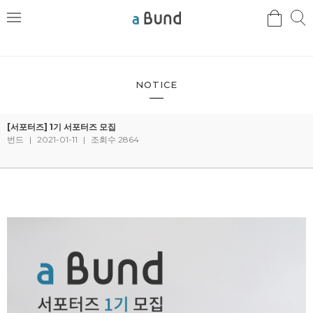
검
검
메
색
색
뉴
NOTICE
[서포터즈] 1기 서포터즈 모집
번드
|
2021-01-11
|
조회수 2864