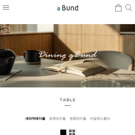
검
검
메
색
색
뉴
TABLE
세라믹테이블
원목테이블
원형테이블
아일랜드홈바