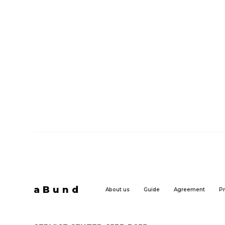
aBund
About us
Guide
Agreement
Pr