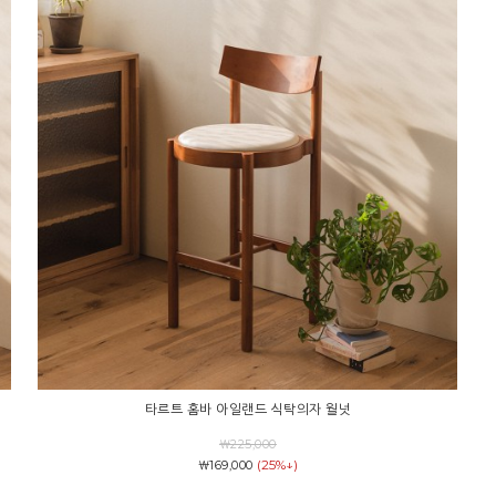
타르트 홈바 아일랜드 식탁의자 월넛
￦225,000
(25%↓)
￦169,000