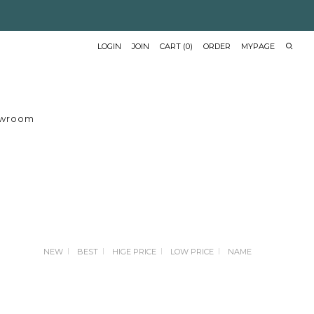
LOGIN
JOIN
CART
(
0
)
ORDER
MYPAGE
wroom
NEW
BEST
HIGE PRICE
LOW PRICE
NAME