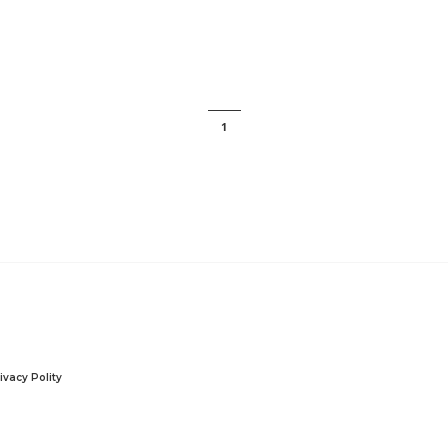
1
ivacy Polity