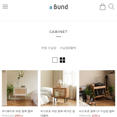
검
검
메
색
색
뉴
CABINET
주방 수납장
수납장&협탁
우디화이트 라탄 원목 협탁
비스트로 라탄 원목 매거진 침
비스트로 원목 LP 수납장 협탁
￦160,000
(28%↓)
대협탁
￦350,000
(23%↓)