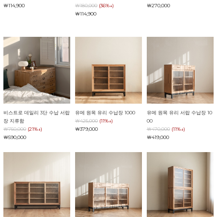
￦114,900
￦180,000
(36%↓)
￦270,000
￦114,900
비스트로 데일리 3단 수납 서랍
유메 원목 유리 수납장 1000
유메 원목 유리 서랍 수납장 10
장 지류함
￦425,000
(11%↓)
00
￦750,000
(21%↓)
￦379,000
￦470,000
(11%↓)
￦590,000
￦419,000