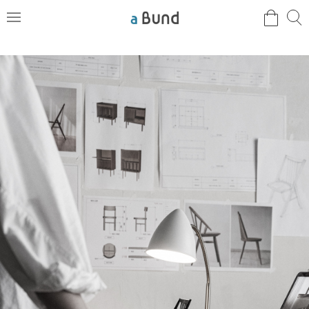
검
검
메
색
색
뉴