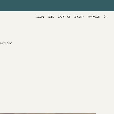
LOGIN
JOIN
CART
(
0
)
ORDER
MYPAGE
wroom