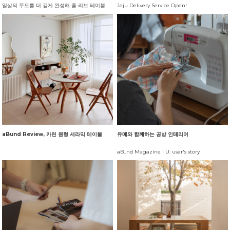
일상의 무드를 더 깊게 완성해 줄 리브 테이블
Jeju Delivery Service Open!
aBund Review, 카린 원형 세라믹 테이블
유메와 함께하는 공방 인테리어
aB_nd Magazine | U: user's story