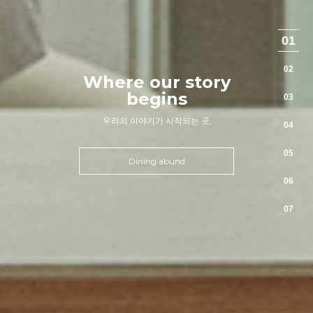
01
02
Where our story
begins
03
우리의 이야기가 시작되는 곳,
04
05
Dining abund
06
07