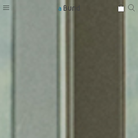
검
검
메
색
색
뉴