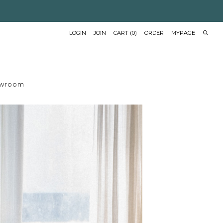
LOGIN
JOIN
CART
(
0
)
ORDER
MYPAGE
wroom