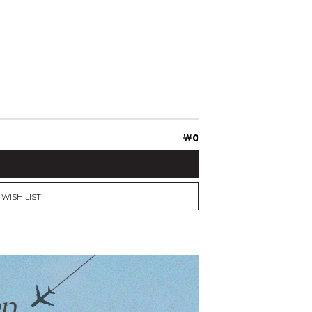
￦
0
WISH LIST